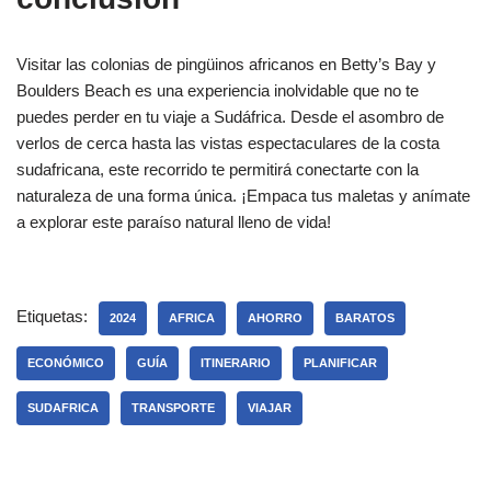
Visitar las colonias de pingüinos africanos en Betty’s Bay y
Boulders Beach es una experiencia inolvidable que no te
puedes perder en tu viaje a Sudáfrica. Desde el asombro de
verlos de cerca hasta las vistas espectaculares de la costa
sudafricana, este recorrido te permitirá conectarte con la
naturaleza de una forma única. ¡Empaca tus maletas y anímate
a explorar este paraíso natural lleno de vida!
Etiquetas:
2024
AFRICA
AHORRO
BARATOS
ECONÓMICO
GUÍA
ITINERARIO
PLANIFICAR
SUDAFRICA
TRANSPORTE
VIAJAR