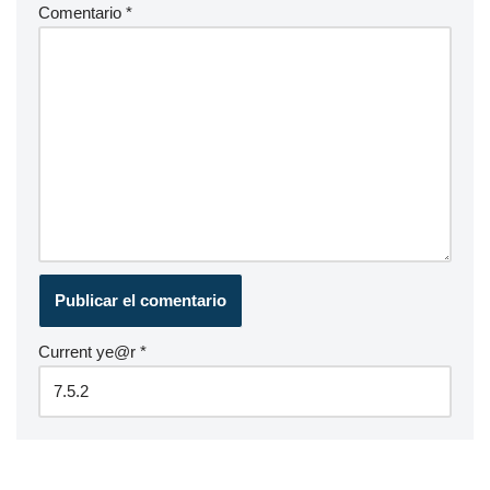
Comentario
*
Current ye@r
*