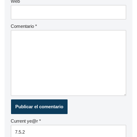
Web
Comentario
*
Current ye@r
*